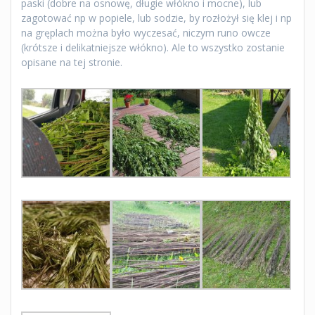
paski (dobre na osnowę, długie włókno i mocne), lub
zagotować np w popiele, lub sodzie, by rozłożył się klej i np
na gręplach można było wyczesać, niczym runo owcze
(krótsze i delikatniejsze włókno). Ale to wszystko zostanie
opisane na tej stronie.