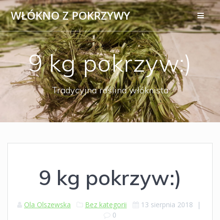
Przejdź
WŁÓKNO
Z
POKRZYWY
do
treści
9 kg pokrzyw:)
Tradycyjna roślina włóknista
9 kg pokrzyw:)
Ola Olszewska
Bez kategorii
13 sierpnia 2018
|
0