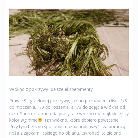
Włókno z pokrzywy- dalsze eksperymenty
Prawie 9 kg zielonej pokrzywy, już po pozbawieniu liści. 1/3
do moczenia, 1/3 do roszenia, a 1/3 do zdjęcia włókna od
razu. Sporo z ta metoda pracy, ale włókno ma najładniejszy
kolor wg mnie
, tzn włókno, które dopiero powstanie.
Przy tym trzecim sposobie można podsuszyć i za pomocą
noża z ząbkami, takiego do obiadu, „skrobać” te zielone