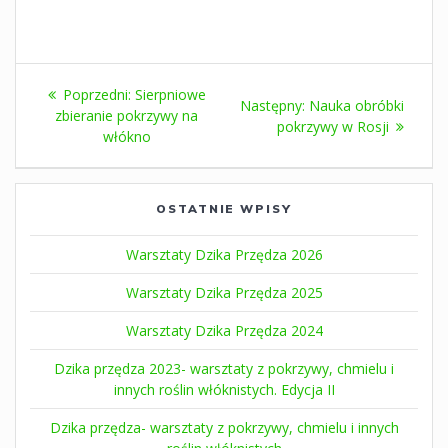
Nawigacja
Poprzedni
Poprzedni:
Sierpniowe
Następny
Następny:
Nauka obróbki
wpisu
wpis:
zbieranie pokrzywy na
wpis:
pokrzywy w Rosji
włókno
OSTATNIE WPISY
Warsztaty Dzika Przędza 2026
Warsztaty Dzika Przędza 2025
Warsztaty Dzika Przędza 2024
Dzika przędza 2023- warsztaty z pokrzywy, chmielu i
innych roślin włóknistych. Edycja II
Dzika przędza- warsztaty z pokrzywy, chmielu i innych